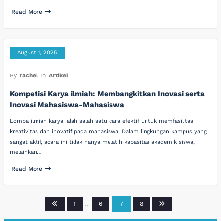
Read More
August 1, 2025
By
rachel
In
Artikel
Kompetisi Karya ilmiah: Membangkitkan Inovasi serta
Inovasi Mahasiswa-Mahasiswa
Lomba ilmiah karya ialah salah satu cara efektif untuk memfasilitasi
kreativitas dan inovatif pada mahasiswa. Dalam lingkungan kampus yang
sangat aktif, acara ini tidak hanya melatih kapasitas akademik siswa,
melainkan…
Read More
Posts
1
…
6
7
8
pagination