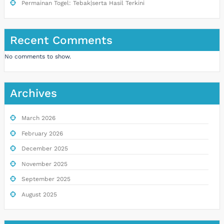
Permainan Togel: Tebak|serta Hasil Terkini
Recent Comments
No comments to show.
Archives
March 2026
February 2026
December 2025
November 2025
September 2025
August 2025