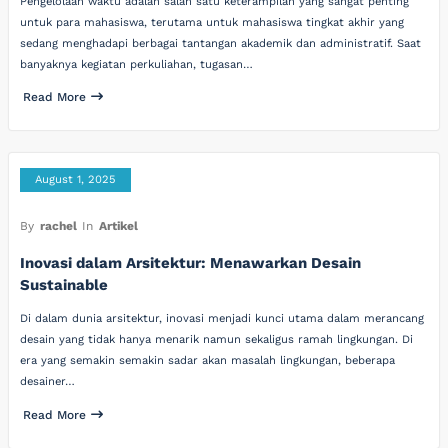
Pengelolaan waktu adalah salah satu keterampilan yang sangat penting
untuk para mahasiswa, terutama untuk mahasiswa tingkat akhir yang
sedang menghadapi berbagai tantangan akademik dan administratif. Saat
banyaknya kegiatan perkuliahan, tugasan…
Read More
August 1, 2025
By
rachel
In
Artikel
Inovasi dalam Arsitektur: Menawarkan Desain
Sustainable
Di dalam dunia arsitektur, inovasi menjadi kunci utama dalam merancang
desain yang tidak hanya menarik namun sekaligus ramah lingkungan. Di
era yang semakin semakin sadar akan masalah lingkungan, beberapa
desainer…
Read More