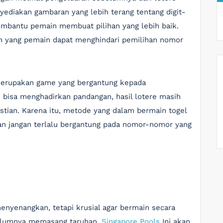
yediakan gambaran yang lebih terang tentang digit-
membantu pemain membuat pilihan yang lebih baik.
n yang pemain dapat menghindari pemilihan nomor
 merupakan game yang bergantung kepada
 bisa menghadirkan pandangan, hasil lotere masih
stian. Karena itu, metode yang dalam bermain togel
an jangan terlalu bergantung pada nomor-nomor yang
menyenangkan, tetapi krusial agar bermain secara
ebelumnya memasang taruhan.
Singapore Pools
Ini akan