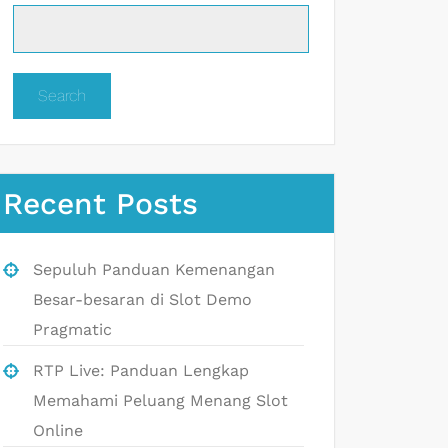
Search
Recent Posts
Sepuluh Panduan Kemenangan
Besar-besaran di Slot Demo
Pragmatic
RTP Live: Panduan Lengkap
Memahami Peluang Menang Slot
Online