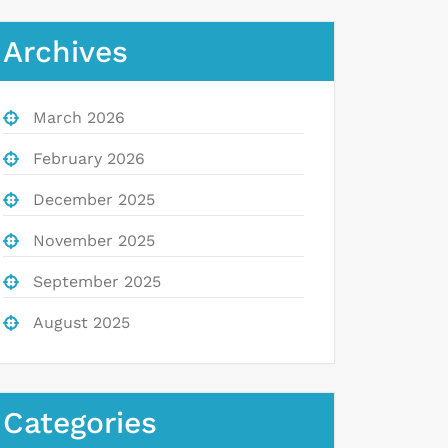
Archives
March 2026
February 2026
December 2025
November 2025
September 2025
August 2025
Categories