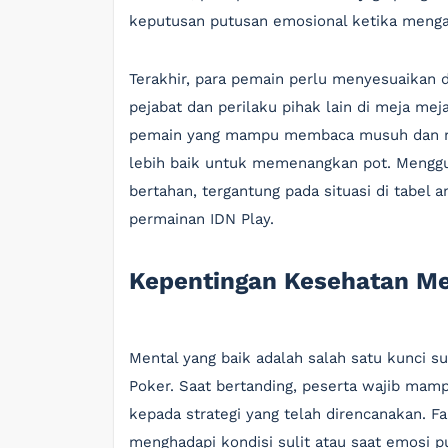
keputusan putusan emosional ketika menga
Terakhir, para pemain perlu menyesuaikan 
pejabat dan perilaku pihak lain di meja me
pemain yang mampu membaca musuh dan men
lebih baik untuk memenangkan pot. Menggu
bertahan, tergantung pada situasi di tabel
permainan IDN Play.
Kepentingan Kesehatan Me
Mental yang baik adalah salah satu kunci s
Poker. Saat bertanding, peserta wajib ma
kepada strategi yang telah direncanakan. Fa
menghadapi kondisi sulit atau saat emosi p