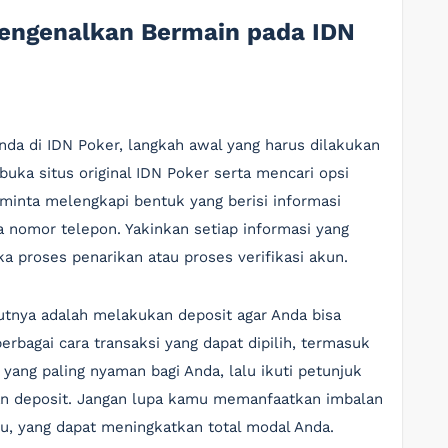
engenalkan Bermain pada IDN
nda di IDN Poker, langkah awal yang harus dilakukan
uka situs original IDN Poker serta mencari opsi
diminta melengkapi bentuk yang berisi informasi
ta nomor telepon. Yakinkan setiap informasi yang
a proses penarikan atau proses verifikasi akun.
utnya adalah melakukan deposit agar Anda bisa
bagai cara transaksi yang dapat dipilih, termasuk
 yang paling nyaman bagi Anda, lalu ikuti petunjuk
pan deposit. Jangan lupa kamu memanfaatkan imbalan
u, yang dapat meningkatkan total modal Anda.