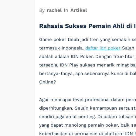
By
rachel
In
Artikel
Rahasia Sukses Pemain Ahli di 
Game poker telah jadi tren yang semakin se
termasuk Indonesia.
daftar idn poker
Salah 
adalah adalah IDN Poker. Dengan fitur-fitu
tersedia, IDN Play sukses menarik minat b
bertanya-tanya, apa sebenarnya kunci di b
Online?
Agar mencapai level profesional dalam per
diperhitungkan. Selain kemampuan serta st
sendiri juga amat penting. Di dalam tulisa
yang dapat menolong pemain poker, baik s
keberhasilan di permainan di platform IDN P