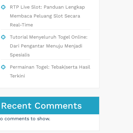
RTP Live Slot: Panduan Lengkap
Membaca Peluang Slot Secara
Real-Time
Tutorial Menyeluruh Togel Online:
Dari Pengantar Menuju Menjadi
Spesialis
Permainan Togel: Tebak|serta Hasil
Terkini
Recent Comments
o comments to show.