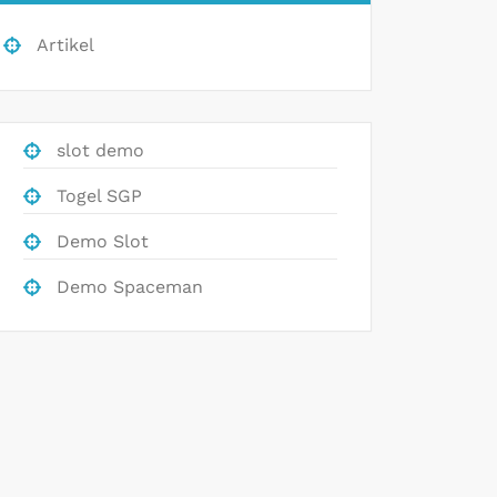
Artikel
slot demo
Togel SGP
Demo Slot
Demo Spaceman