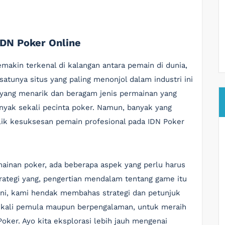
IDN Poker Online
makin terkenal di kalangan antara pemain di dunia,
satunya situs yang paling menonjol dalam industri ini
r yang menarik dan beragam jenis permainan yang
anyak sekali pecinta poker. Namun, banyak yang
alik kesuksesan pemain profesional pada IDN Poker
mainan poker, ada beberapa aspek yang perlu harus
rategi yang, pengertian mendalam tentang game itu
n ini, kami hendak membahas strategi dan petunjuk
ekali pemula maupun berpengalaman, untuk meraih
oker. Ayo kita eksplorasi lebih jauh mengenai