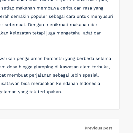
, setiap makanan membawa cerita dan rasa yang
aerah semakin populer sebagai cara untuk menyusuri
er setempat. Dengan menikmati makanan dari
akan kelezatan tetapi juga mengetahui adat dan
nawarkan pengalaman bersantai yang berbeda selama
lam desa hingga glamping di kawasan alam terbuka,
pat membuat perjalanan sebagai lebih spesial.
wisatawan bisa merasakan keindahan Indonesia
alaman yang tak terlupakan.
Previous post