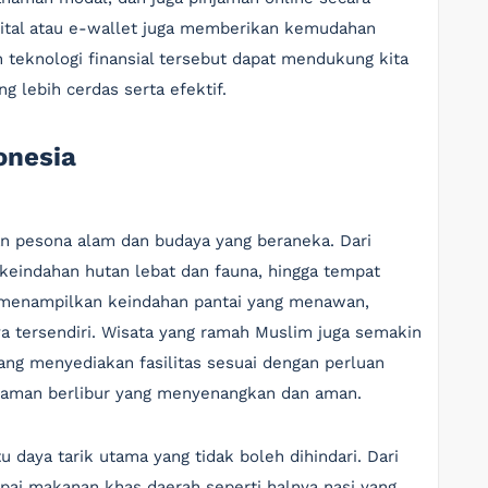
digital atau e-wallet juga memberikan kemudahan
 teknologi finansial tersebut dapat mendukung kita
 lebih cerdas serta efektif.
onesia
n pesona alam dan budaya yang beraneka. Dari
eindahan hutan lebat dan fauna, hingga tempat
g menampilkan keindahan pantai yang menawan,
a tersendiri. Wisata yang ramah Muslim juga semakin
ang menyediakan fasilitas sesuai dengan perluan
laman berlibur yang menyenangkan dan aman.
tu daya tarik utama yang tidak boleh dihindari. Dari
ai makanan khas daerah seperti halnya nasi yang