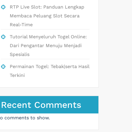
RTP Live Slot: Panduan Lengkap
Membaca Peluang Slot Secara
Real-Time
Tutorial Menyeluruh Togel Online:
Dari Pengantar Menuju Menjadi
Spesialis
Permainan Togel: Tebak|serta Hasil
Terkini
Recent Comments
o comments to show.