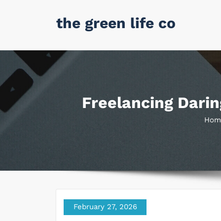
Skip
the green life co
to
content
Freelancing Darin
Hom
February 27, 2026