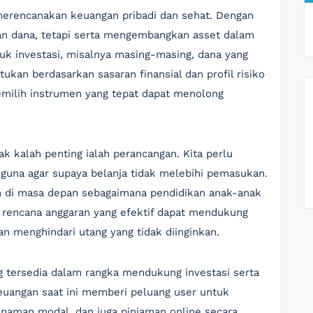
merencanakan keuangan pribadi dan sehat. Dengan
pan dana, tetapi serta mengembangkan asset dalam
uk investasi, misalnya masing-masing, dana yang
ntukan berdasarkan sasaran finansial dan profil risiko
milih instrumen yang tepat dapat menolong
dak kalah penting ialah perancangan. Kita perlu
guna agar supaya belanja tidak melebihi pemasukan.
n di masa depan sebagaimana pendidikan anak-anak
i rencana anggaran yang efektif dapat mendukung
n menghindari utang yang tidak diinginkan.
yang tersedia dalam rangka mendukung investasi serta
keuangan saat ini memberi peluang user untuk
naman modal, dan juga pinjaman online secara