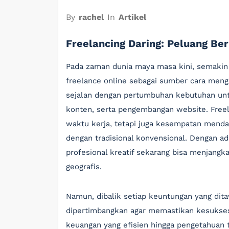
By
rachel
In
Artikel
Freelancing Daring: Peluang Be
Pada zaman dunia maya masa kini, semakin 
freelance online sebagai sumber cara meng
sejalan dengan pertumbuhan kebutuhan untuk
konten, serta pengembangan website. Freel
waktu kerja, tetapi juga kesempatan mendap
dengan tradisional konvensional. Dengan a
profesional kreatif sekarang bisa menjangk
geografis.
Namun, dibalik setiap keuntungan yang dita
dipertimbangkan agar memastikan kesuksesa
keuangan yang efisien hingga pengetahuan t