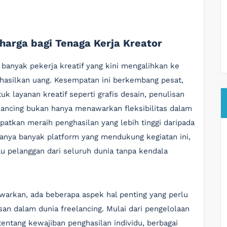
rharga bagi Tenaga Kerja Kreator
banyak pekerja kreatif yang kini mengalihkan ke
hasilkan uang. Kesempatan ini berkembang pesat,
 layanan kreatif seperti grafis desain, penulisan
ancing bukan hanya menawarkan fleksibilitas dalam
atkan meraih penghasilan yang lebih tinggi daripada
danya banyak platform yang mendukung kegiatan ini,
au pelanggan dari seluruh dunia tanpa kendala
warkan, ada beberapa aspek hal penting yang perlu
n dalam dunia freelancing. Mulai dari pengelolaan
entang kewajiban penghasilan individu, berbagai