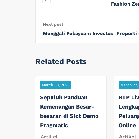
Fashion Ze
Next post
Menggali Kekayaan: Investasi Properti 
Related Posts
March 30, 2026
March 27,
Sepuluh Panduan
RTP Li
Kemenangan Besar-
Lengka
besaran di Slot Demo
Peluan
Pragmatic
Online
Artikel
Artikel