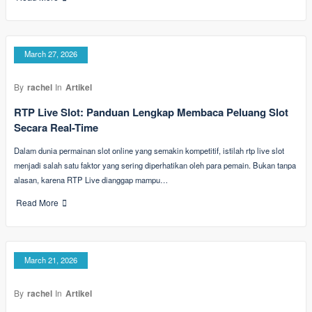
March 27, 2026
By
rachel
In
Artikel
RTP Live Slot: Panduan Lengkap Membaca Peluang Slot
Secara Real-Time
Dalam dunia permainan slot online yang semakin kompetitif, istilah rtp live slot
menjadi salah satu faktor yang sering diperhatikan oleh para pemain. Bukan tanpa
alasan, karena RTP Live dianggap mampu…
Read More
March 21, 2026
By
rachel
In
Artikel