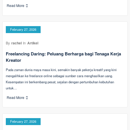
Read More
February 27, 2026
By
rachel
In
Artikel
Freelancing Daring: Peluang Berharga bagi Tenaga Kerja
Kreator
Pada zaman dunia maya masa kini, semakin banyak pekerja kreatif yang kini
mengalihkan ke freelance online sebagai sumber cara menghasilkan uang.
Kesempatan ini berkembang pesat, sejalan dengan pertumbuhan kebutuhan
untuk…
Read More
February 27, 2026