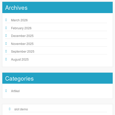
Archives
March 2026
February 2026
December 2025
November 2025
September 2025
August 2025
Categories
Artikel
slot demo