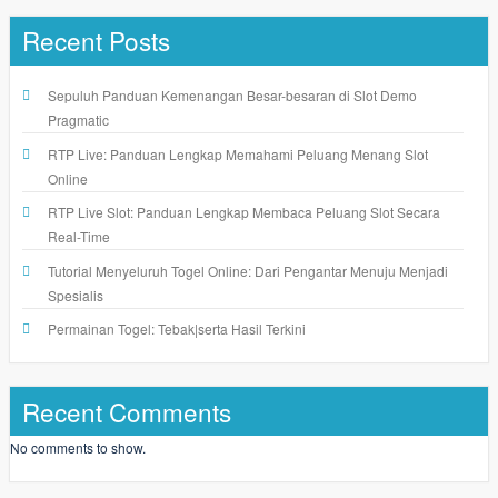
Recent Posts
Sepuluh Panduan Kemenangan Besar-besaran di Slot Demo
Pragmatic
RTP Live: Panduan Lengkap Memahami Peluang Menang Slot
Online
RTP Live Slot: Panduan Lengkap Membaca Peluang Slot Secara
Real-Time
Tutorial Menyeluruh Togel Online: Dari Pengantar Menuju Menjadi
Spesialis
Permainan Togel: Tebak|serta Hasil Terkini
Recent Comments
No comments to show.